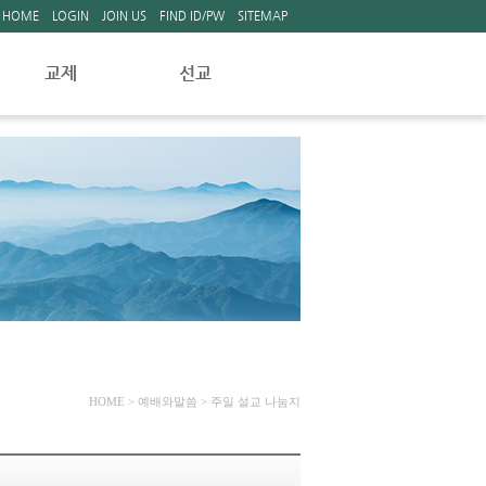
HOME
LOGIN
JOIN US
FIND ID/PW
SITEMAP
교제
선교
새가족소개
선교자료실
교회소식
주일주보
교회앨범
자유게시판
HOME
> 예배와말씀 > 주일 설교 나눔지