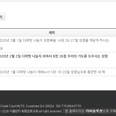
록
제목
2020년 3월 1일 다락방 나눔지 요한복음 14장 26-27절 성경을 깨닫게 하시는
님
020년 2월 2일 다락방 나눔지 로마서 8장 26절 우리의 기도를 도우시는 성령
2020년 1월 다락방 나눔지 에베소서 5장 18-20절 성령님으로 충만한 새 해
 Creek Court #270, Suwanee GA 30024 Tel) 770-864-0770
 ⓒ 2026 아틀란타 화평장로교회 all right reserved