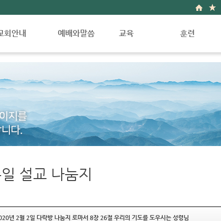
교회안내
예배와말씀
교육
훈련
인사말
예배안내
영유아부
훈련소개
교회연혁(한글)
금주의말씀
유초등부
새가족반
교회연혁(영문)
새벽예배 말씀
중고등부
양육훈련
담임목사소개
수요예배 말씀
청대학부
제자훈련
섬기는 사람들
집회영상 및 동영상
한국어학교
사역훈련
찾아오시는길
주일 설교 나눔지
일 설교 나눔지
020년 2월 2일 다락방 나눔지 로마서 8장 26절 우리의 기도를 도우시는 성령님