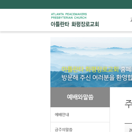
예배와말씀
주
예배안내
금주의말씀
2