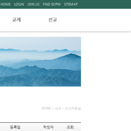
HOME
LOGIN
JOIN US
FIND ID/PW
SITEMAP
교제
선교
새가족소개
선교자료실
교회소식
주일주보
교회앨범
자유게시판
HOME
> 선교 > 선교자료실
등록일
작성자
조회