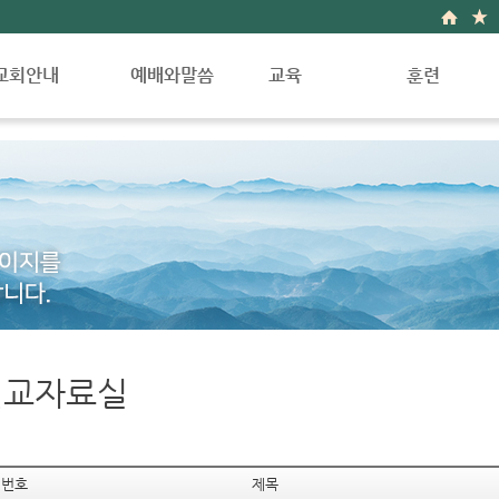
교회안내
예배와말씀
교육
훈련
인사말
예배안내
영유아부
훈련소개
교회연혁(한글)
금주의말씀
유초등부
새가족반
교회연혁(영문)
새벽예배 말씀
중고등부
양육훈련
담임목사소개
수요예배 말씀
청대학부
제자훈련
섬기는 사람들
집회영상 및 동영상
한국어학교
사역훈련
찾아오시는길
주일 설교 나눔지
선교자료실
번호
제목