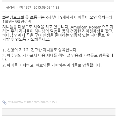
관리자
조회 : 857
2015.09.08 11:33
화평장로교회 유
,
초등부는
3
세부터
5
세까지 아이들이 모인 유치부와
1
학년
~5
학년까지
자녀들을 대상으로 사역을 하고 있습니다
. American-Korean
으로 자
라는 우리 자녀들이 하나님의 말씀을 통해 건강한 자아정체성을 갖고
,
하나님 안에서 꿈을 꾸며 인생을 준비하는 영향력 있는 자녀들로 잘
자랄 수 있도록 기도해주세요
.
1.
신앙의 기초가 견고한 자녀들로 양육합니다
.
2.
예수님의 제자로서 다음 세대를 책임 질 믿음의 자녀들로 양육합니
다
.
3.
예배를 기뻐하고
,
여호와를 기뻐하는 자녀들로 양육합니다
.
http://www.atlpmc.com/board/2353